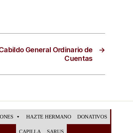
Cabildo General Ordinario de
→
Cuentas
IONES
HAZTE HERMANO
DONATIVOS
CAPILLA
SARUS