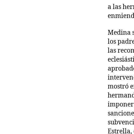
a las he
enmienda
Medina s
los padre
las reco
eclesiás
aprobado
interven
mostró e
hermanda
imponers
sanciones
subvenci
Estrella,