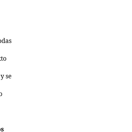
todas
xto
y se
o
os