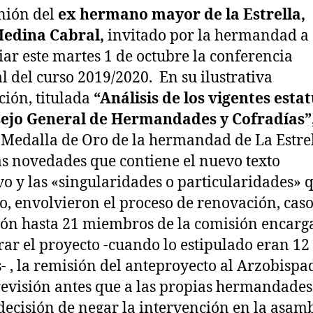
inión del
ex hermano mayor de la Estrella,
Medina Cabral,
invitado por la hermandad a
ar este martes 1 de octubre la conferencia
l del curso 2019/2020.
En su ilustrativa
ción,
titulada
“Análisis de los vigentes esta
sejo General de Hermandades y Cofradías”
Medalla de Oro de la hermandad de La Estre
as novedades que contiene el nuevo texto
o y las «singularidades o particularidades» q
io, envolvieron el proceso de renovación, caso
ón hasta 21 miembros de la comisión encarg
rar el proyecto -cuando lo estipulado eran 12
- , la remisión del anteproyecto al Arzobispa
revisión antes que a las propias hermandades 
decisión de negar la intervención en la asam