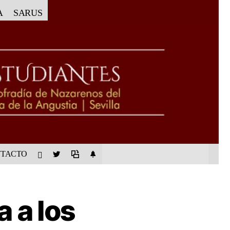
A
SARUS
TACTO
 a los