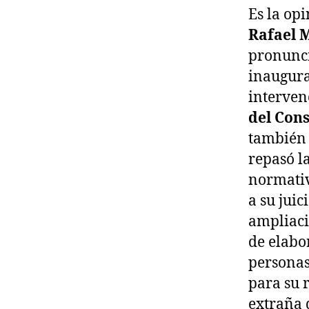
Es la op
Rafael 
pronunci
inaugura
interven
del Con
también 
repasó l
normativ
a su juic
ampliaci
de elabo
personas
para su 
extraña 