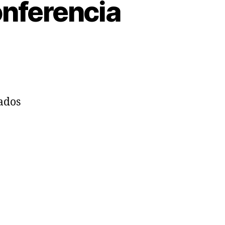
onferencia
bados