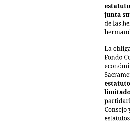
estatuto
junta su
de las h
hermanda
La oblig
Fondo Co
económic
Sacramen
estatuto
limitad
partidar
Consejo y
estatuto