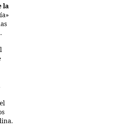
 la
ía»
las
.
l
e
n
el
os
dina.