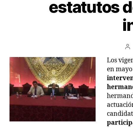
estatutos d
i
Los vige
en mayo
interven
herman
hermanda
actuació
candida
partici