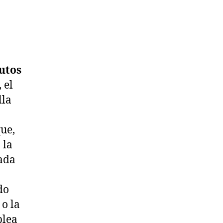
tutos
, el
lla
ue,
 la
ada
do
o la
blea