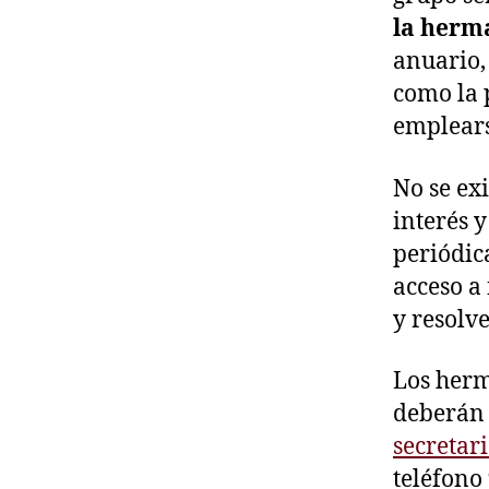
la her
anuario,
como la 
emplears
No se ex
interés 
periódic
acceso a
y resolve
Los herm
deberán 
secretar
teléfono