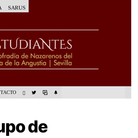
A
SARUS
TACTO
upo de