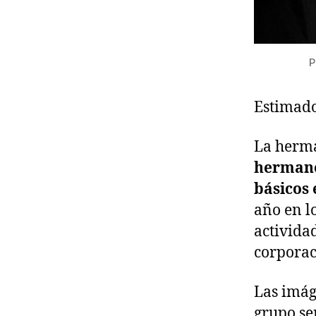
P
Estimad
La herma
hermano
básicos 
año en lo
activida
corporac
Las imág
grupo se