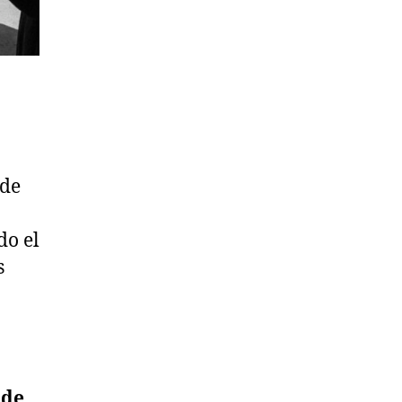
 de
do el
s
 de