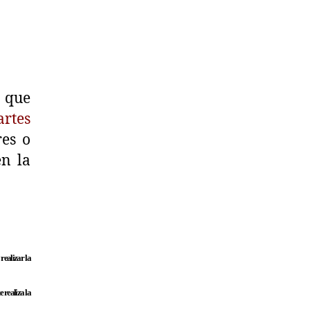
que
artes
res o
n la
realizar la
 realiza la