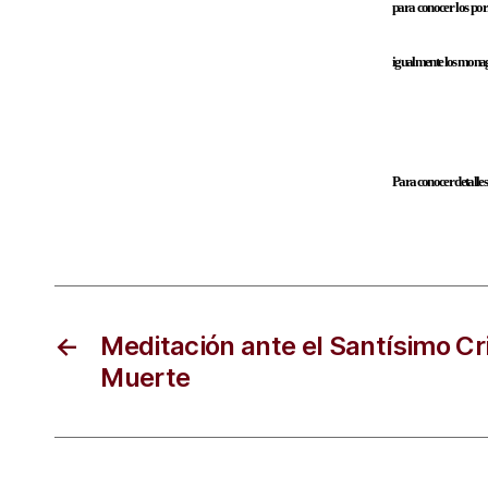
para conocer los por
igualmente los monagu
Para conocer detalles
←
Meditación ante el Santísimo Cr
Muerte