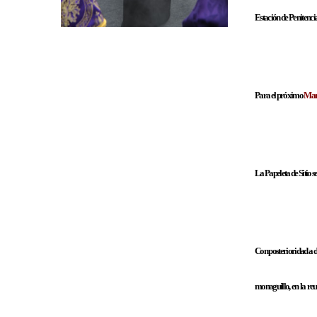
Estación de Penitencia
Para el próximo
Mart
L
a Papeleta de Sitio s
Con posterioridad a dic
monaguillo, en la r