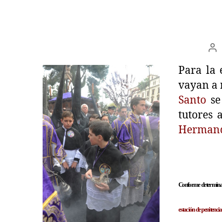
Para la 
vayan a 
Santo
se
tutores 
Herman
Conforme determinan n
estación de penitenc