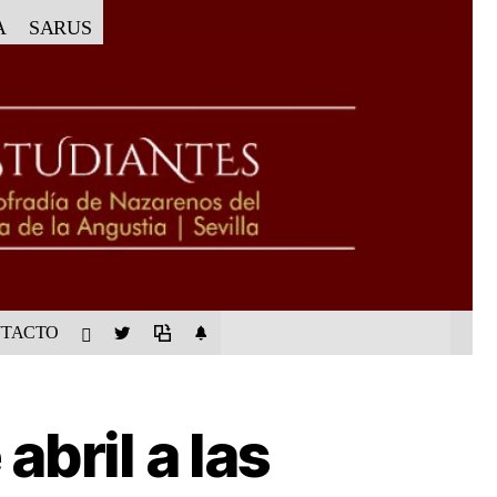
A
SARUS
TACTO
abril a las