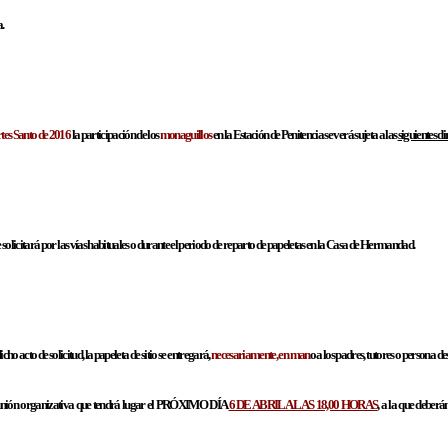
.
es Santo de 2016
la participación de los
monaguillos
en la
Estación de Penitencia se verá sujeta a las
siguientes di
e solicitará por las vías habituales o durante el periodo de reparto
de papeletas en la Casa de Hermandad.
ho acto de solicitud, la papeleta de sitio se entregará,
necesariamente, en man
o a los padres, tutores o persona d
eunión organizativa que tendrá lugar el PRÓXIMO DÍA
6 DE ABRIL A LAS 18,00 HORAS
, a la que deberá