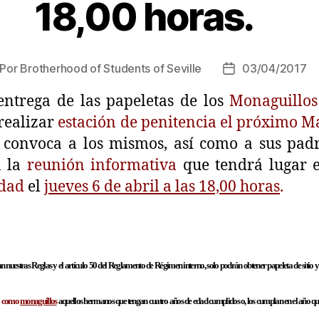
18,00 horas.
Por
Brotherhood of Students of Seville
03/04/2017
entrega de las papeletas de los
Monaguillos
realizar
estación de penitencia el próximo M
 convoca a los mismos, así como a sus pad
a la
reunión informativa
que tendrá lugar e
dad
el
jueves 6 de abril a las 18,00 horas
.
uestras Reglas y el artículo 50 del Reglamento de Régimen interno, solo podrán obtener papeleta de sitio y 
ia como
monaguillos
aquellos hermanos que tengan cuatro años de edad cumplidos o, los cumplan en el año que