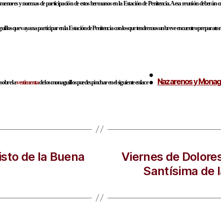
menores y normas de participación de estos hermanos en la Estación de Penitencia. A esa reunión deberán
illos que vayan a participar en la Estación de Penitencia con los que tendremos un breve encuentro preparatori
:
Nazarenos y Monagu
 sobre la
vestimenta
de los monaguillos puedes pinchar en el siguiente enlace
isto de la Buena
Viernes de Dolores
Santísima de l