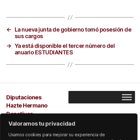
←
La nueva junta de gobierno tomó posesión de
sus cargos
→
Ya está disponible el tercer número del
anuario ESTUDIANTES
Diputaciones
Hazte Hermano
Donativos
Capilla
Valoramos tu privacidad
Sarus
Usamos cookies para mejorar su experiencia de