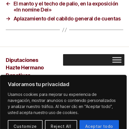
←
El manto y el techo de palio, en la exposición
«In nomine Dei»
→
Aplazamiento del cabildo general de cuentas
Diputaciones
Hazte Hermano
Donativos
Capilla
Valoramos tu privacidad
Sarus
Usamos cookies para mejorar su experiencia de
navegación, mostrar anuncios o contenido personalizados
y analizar nuestro tráfico. Al hacer clic en "Aceptar todo",
usted acepta nuestro uso de cookies.
© 2026
Subir
↑
Customize
Reject All
Aceptar todo