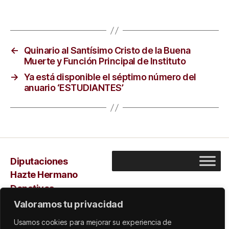
←
Quinario al Santísimo Cristo de la Buena
Muerte y Función Principal de Instituto
→
Ya está disponible el séptimo número del
anuario ‘ESTUDIANTES’
Diputaciones
Hazte Hermano
Donativos
Capilla
Valoramos tu privacidad
Sarus
Usamos cookies para mejorar su experiencia de