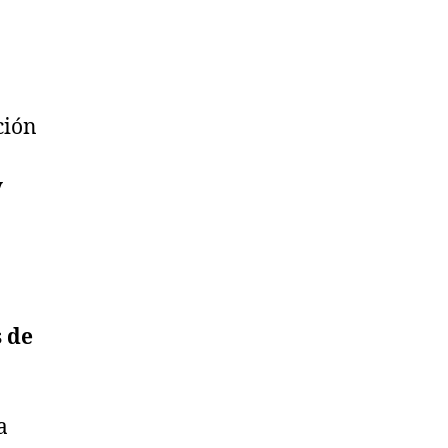
ción
y
 de
a