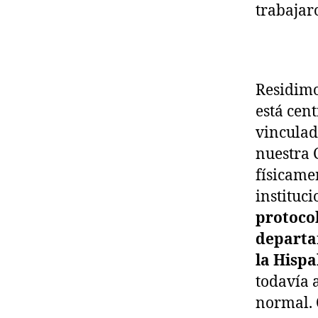
trabajar
Residimo
está cent
vinculad
nuestra 
físicamen
instituc
protoco
departa
la Hispa
todavía 
normal. 