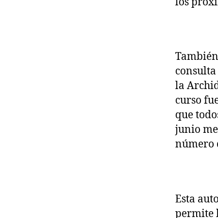
los próx
También 
consulta
la Archi
curso fu
que todo
junio me
número d
Esta aut
permite 