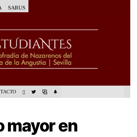
A
SARUS
TACTO
o mayor en