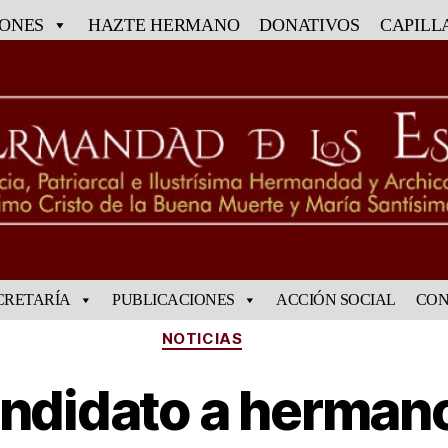
IONES
HAZTE HERMANO
DONATIVOS
CAPILL
CRETARÍA
PUBLICACIONES
ACCIÓN SOCIAL
CON
NOTICIAS
andidato a herman