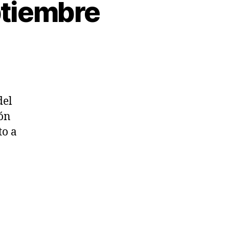
ptiembre
del
ón
to a