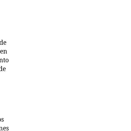
 de
 en
nto
de
os
nes