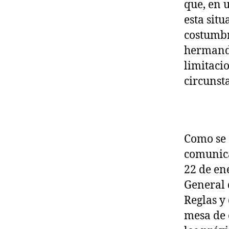
que, en 
esta situ
costumbr
hermanda
limitacio
circunst
Como se 
comunica
22 de en
General 
Reglas y
mesa de 