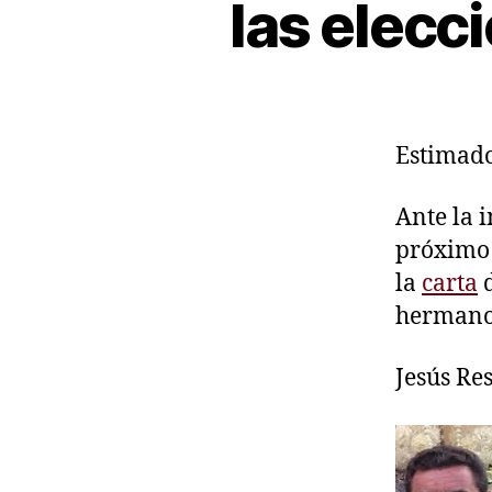
las elecc
Estimad
Ante la 
próximo 
la
carta
d
hermano 
Jesús Re