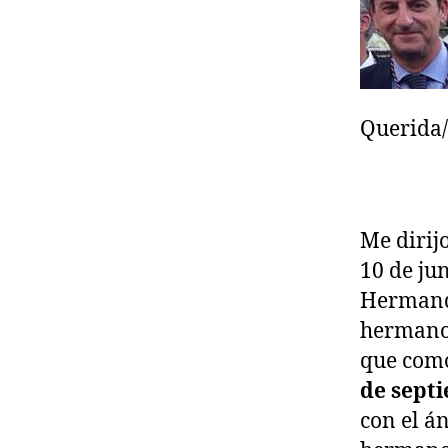
Querida
Me dirij
10 de jun
Hermand
hermano 
que como
de sept
con el á