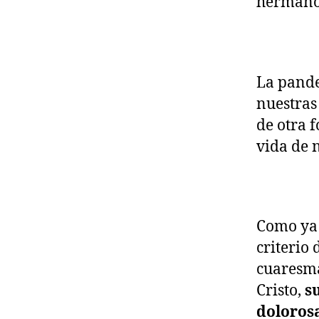
hermano
La pande
nuestras
de otra 
vida de 
Como ya 
criterio 
cuaresma
Cristo,
s
doloros