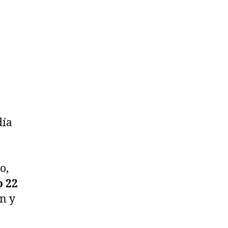
día
o,
o 22
ón y