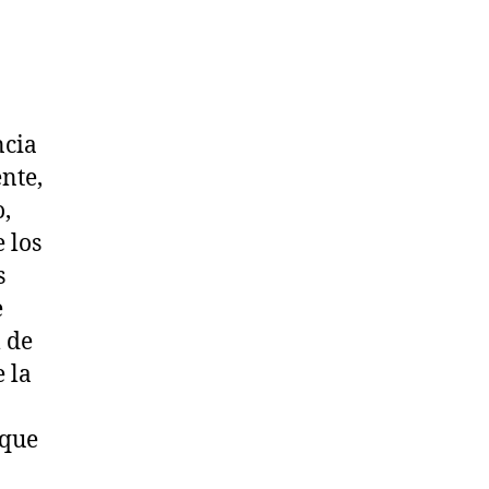
ncia
nte,
o,
 los
s
e
 de
 la
 que