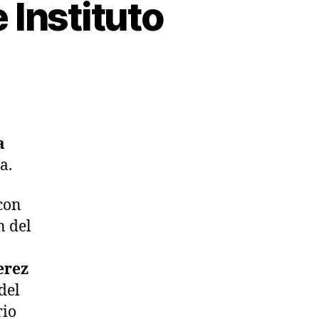
 Instituto
a
a.
con
n del
erez
del
rio