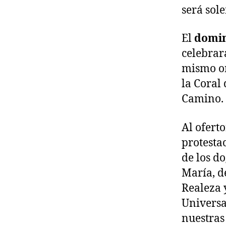
será sol
El
domin
celebrar
mismo or
la Coral
Camino.
Al ofert
protesta
de los d
María, de
Realeza 
Universal
nuestras