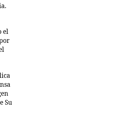
ia.
 el
por
el
lica
ensa
gen
de Su