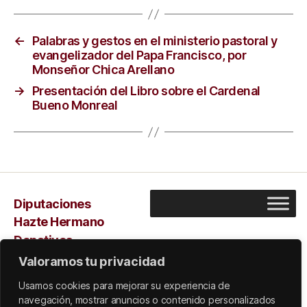
←
Palabras y gestos en el ministerio pastoral y
evangelizador del Papa Francisco, por
Monseñor Chica Arellano
→
Presentación del Libro sobre el Cardenal
Bueno Monreal
Diputaciones
Hazte Hermano
Donativos
Capilla
Valoramos tu privacidad
Sarus
Usamos cookies para mejorar su experiencia de
navegación, mostrar anuncios o contenido personalizados