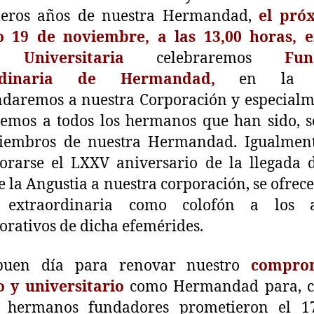
meros años de nuestra Hermandad,
el pró
 19 de noviembre, a las 13,00 horas, e
a Universitaria
celebraremos
Func
ordinaria de Hermandad,
en la 
daremos a nuestra Corporación y especialm
emos a todos los hermanos que han sido, 
iembros de nuestra Hermandad. Igualment
rarse el LXXV aniversario de la llegada d
e la Angustia a nuestra corporación, se ofrece
 extraordinaria como colofón a los a
ativos de dicha efemérides.
buen día para renovar nuestro
compro
o y universitario
como Hermandad para, 
s hermanos fundadores prometieron el 1