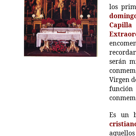
los pri
domingo
Capill
Extra
encomen
recordar
serán m
conmemo
Virgen d
función
conmemor
Es un 
cristian
aquello