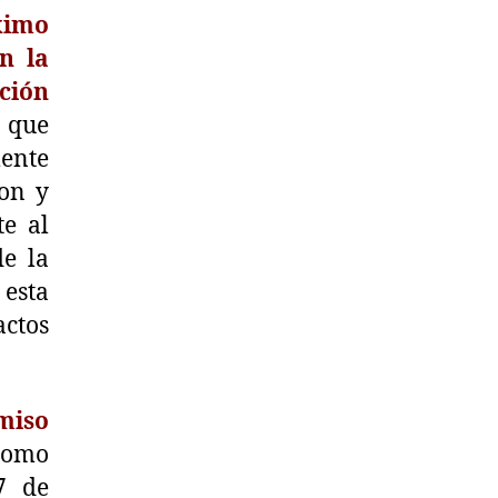
ximo
n la
ión
que
ente
son y
e al
e la
 esta
ctos
miso
como
7 de