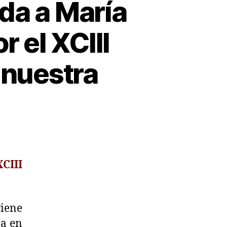
da a María
r el XCIII
 nuestra
XCIII
iene
ba en