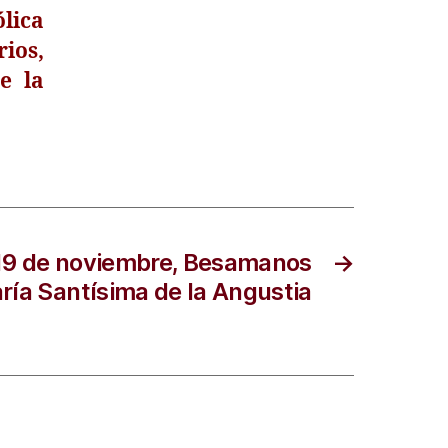
ólica
ios,
e la
y 19 de noviembre, Besamanos
→
aría Santísima de la Angustia