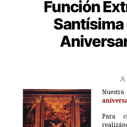
Función Ext
Santísima 
Aniversar
Nuestr
anivers
Para c
realizán