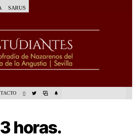
A
SARUS
TACTO
3 horas.