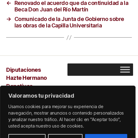
←
Renovado el acuerdo que da continuidad a la
Beca Don Juan del Río Martín
→
Comunicado de la Junta de Gobierno sobre
las obras de la Capilla Universitaria
Diputaciones
Hazte Hermano
Donativos
Capilla
Valoramos tu privacidad
Sarus
Usamos cookies para mejorar su experiencia de
navegación, mostrar anuncios o contenido personalizados
y analizar nuestro tráfico. Al hacer clic en "Aceptar todo",
usted acepta nuestro uso de cookies.