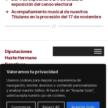
exposición del censo electoral
→
Acompañamiento musical de nuestros
Titulares en la procesión del 17 de noviembre
Diputaciones
Hazte Hermano
Donativos
Capilla
Valoramos tu privacidad
Sarus
Usamos cookies para mejorar su experiencia de
navegación, mostrar anuncios o contenido personalizados
y analizar nuestro tráfico. Al hacer clic en "Aceptar todo",
usted acepta nuestro uso de cookies.
© 2026
Subir
↑
Customize
Reject All
Aceptar todo