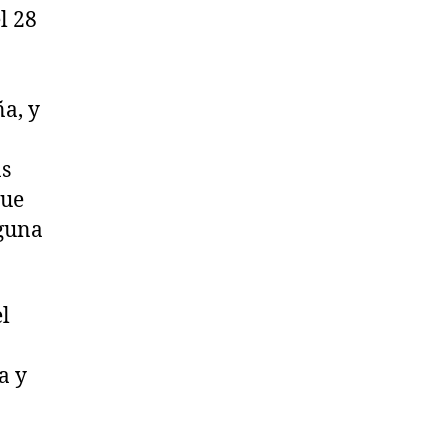
l 28
a, y
as
que
lguna
el
a y