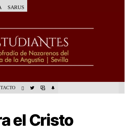
A
SARUS
TACTO
a el Cristo