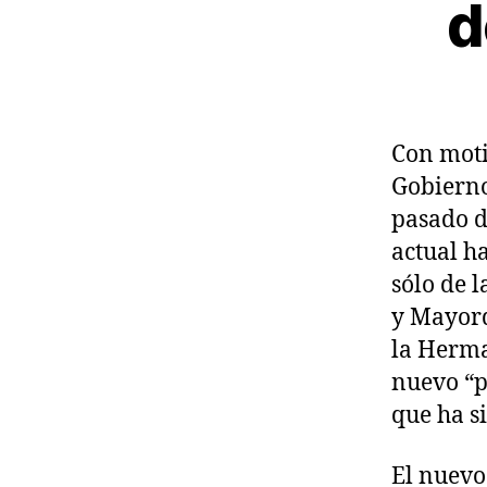
d
Con moti
Gobierno
pasado d
actual h
sólo de 
y Mayord
la Herma
nuevo “p
que ha s
El nuevo