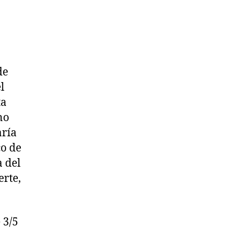
de
l
ta
no
aría
co de
a del
erte,
 3/5