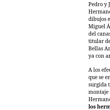
Pedro y 
Hermanda
dibujos e
Miguel Á
del cana
titular 
Bellas Ar
ya con an
A los ef
que se e
surgida t
montaje d
Hermand
los herm