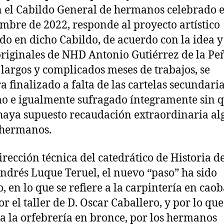
n el Cabildo General de hermanos celebrado e
embre de 2022, responde al proyecto artístico
do en dicho Cabildo, de acuerdo con la idea y
originales de NHD Antonio Gutiérrez de la Peñ
 largos y complicados meses de trabajos, se
 finalizado a falta de las cartelas secundari
o e igualmente sufragado íntegramente sin 
 haya supuesto recaudación extraordinaria a
 hermanos.
irección técnica del catedrático de Historia d
Andrés Luque Teruel, el nuevo “paso” ha sido
, en lo que se refiere a la carpintería en caob
r el taller de D. Oscar Caballero, y por lo que
 a la orfebrería en bronce, por los hermanos