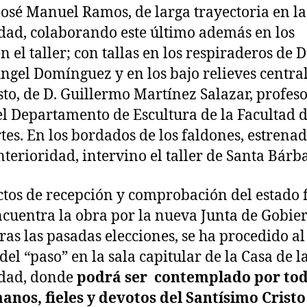
José Manuel Ramos, de larga trayectoria en la
d, colaborando este último además en los
n el taller; con tallas en los respiraderos de D
ngel Domínguez y en los bajo relieves centra
sto, de D. Guillermo Martínez Salazar, profes
del Departamento de Escultura de la Facultad 
tes. En los bordados de los faldones, estrena
terioridad, intervino el taller de Santa Bárb
ectos de recepción y comprobación del estado 
ncuentra la obra por la nueva Junta de Gobie
ras las pasadas elecciones, se ha procedido al
el “paso” en la sala capitular de la Casa de l
ad, donde
podrá ser contemplado por to
anos, fieles y devotos del Santísimo Cristo