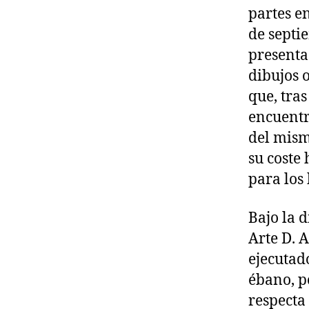
partes e
de septi
presenta
dibujos 
que, tras
encuentra
del mism
su coste
para los
Bajo la d
Arte D. 
ejecutado
ébano, po
respecta