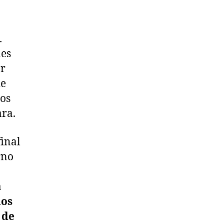
.
les
or
de
dos
ara.
final
rno
a
dos
 de