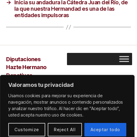
→
Inicia su andadura la Cátedra Juan del Río, de
la que nuestra Hermandad es una de las
entidades impulsoras
Diputaciones
Hazte Hermano
Donativos
Capilla
Valoramos tu privacidad
Sarus
Usamos cookies para mejorar su experiencia de
navegación, mostrar anuncios o contenido personalizados
y analizar nuestro tráfico. Al hacer clic en "Aceptar todo",
usted acepta nuestro uso de cookies.
© 2026
Subir
↑
Customize
Reject All
Aceptar todo