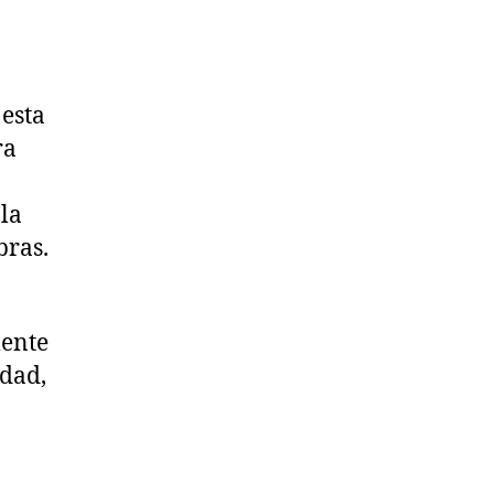
esta
ra
 la
bras.
mente
ndad,