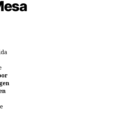
Mesa
ida
e
por
agen
 en
de