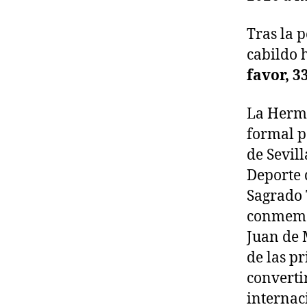
Tras la 
cabildo 
favor, 3
La Herma
formal p
de Sevil
Deporte 
Sagrado 
conmemor
Juan de 
de las pr
convertir
internac