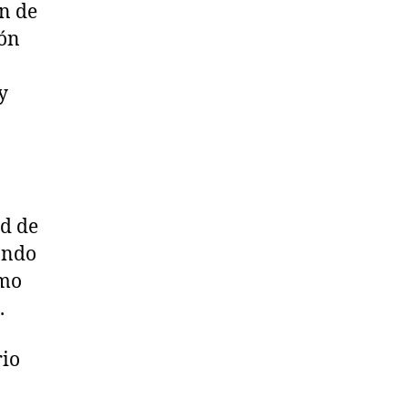
an de
ión
y
d de
rando
omo
.
rio