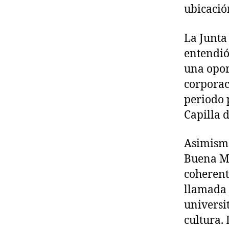
ubicació
La Junta 
entendió
una opor
corporac
periodo p
Capilla 
Asimismo
Buena Mu
coherent
llamada 
universit
cultura.