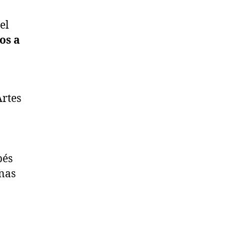
el
os a
Artes
bés
unas