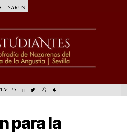
A
SARUS
TACTO
n para la