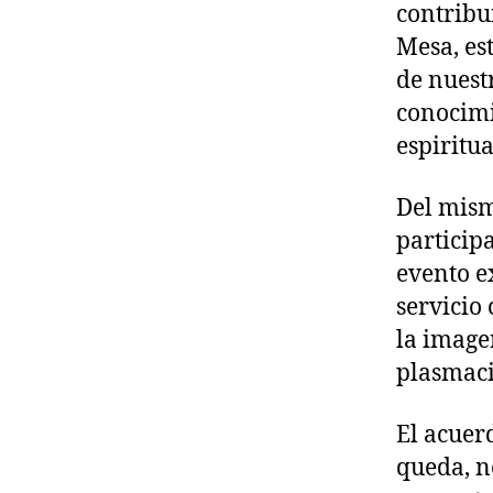
contribu
Mesa, es
de nuest
conocimi
espiritua
Del mism
particip
evento e
servicio 
la image
plasmaci
El acuer
queda, n