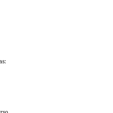
as:
urso