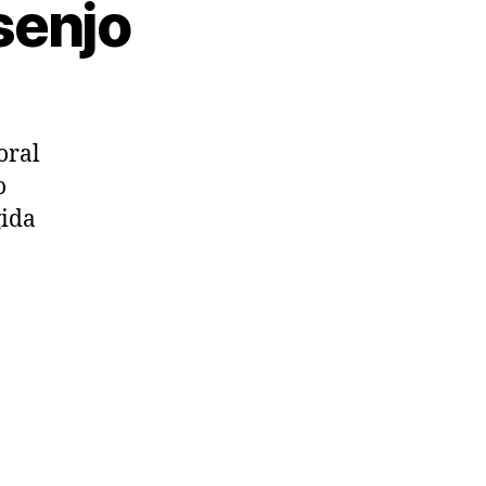
senjo
oral
o
gida