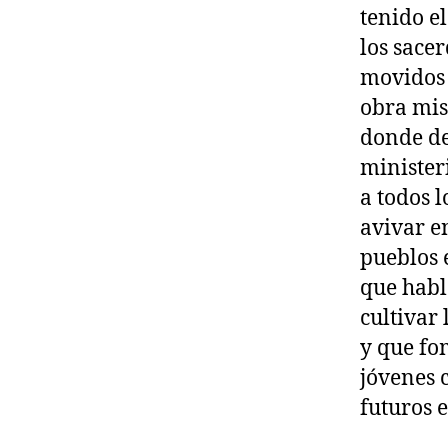
tenido e
los sacer
movidos p
obra mis
donde de
ministeri
a todos 
avivar en
pueblos 
que habl
cultivar 
y que fo
jóvenes c
futuros 