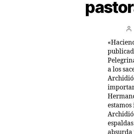
pastor
«Haciendo
publicad
Pelegrin
a los sac
Archidió
importan
Hermanda
estamos 
Archidió
espaldas
absurda 