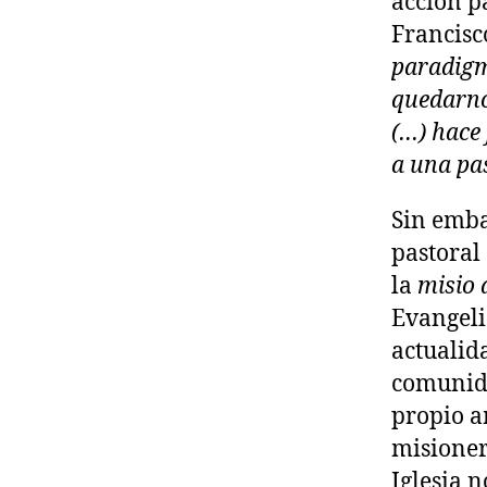
acción p
Francisc
paradigm
quedarno
(…) hace
a una pas
Sin emba
pastoral
la
misio 
Evangeli
actualid
comunida
propio a
misioner
Iglesia 