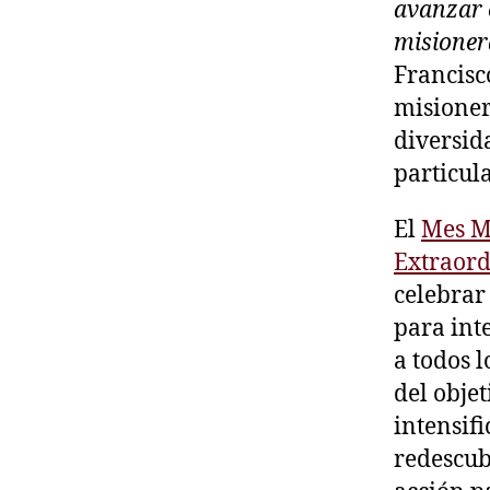
avanzar 
misionera
Francisc
misioner
diversida
particula
El
Mes M
Extraord
celebrar
para int
a todos l
del objet
intensif
redescub