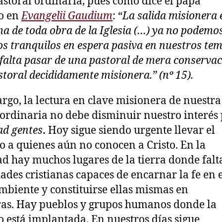
astoral ordinaria, pues como dice el papa
o en
Evangelii Gaudium
: “
La salida misionera e
a de toda obra de la Iglesia (…) ya no podemo
s tranquilos en espera pasiva en nuestros te
 falta pasar de una pastoral de mera conserva
toral decididamente misionera.” (nº 15).
rgo, la lectura en clave misionera de nuestra
 ordinaria no debe disminuir nuestro interés
ad gentes
.
Hoy sigue siendo urgente llevar el
o a quienes aún no conocen a Cristo. En la
ad hay muchos lugares de la tierra donde falt
des cristianas capaces de encarnar la fe en e
mbiente y constituirse ellas mismas en
as. Hay pueblos y grupos humanos donde la
no está implantada. En nuestros días sigue