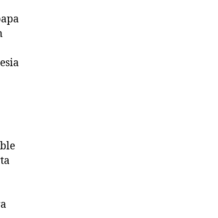
papa
n
lesia
ible
rta
ra