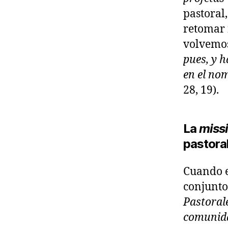
pastoral
retomar 
volvemos
pues, y h
en el nom
28, 19).
La
missi
pastoral
Cuando e
conjunto
Pastoral
comunida