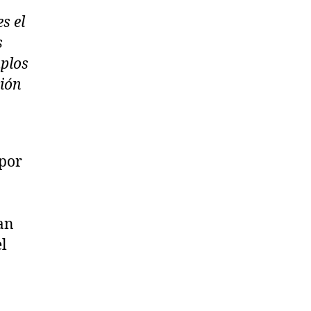
s el
s
mplos
ción
 por
an
l