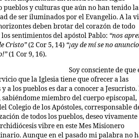
 pueblos y culturas que aún no han tenido la
ad de ser iluminados por el Evangelio. A la vi
 horizontes deben brotar del corazón de todo
 los sentimientos del apóstol Pablo:
“nos apr
de Cristo”
(2 Cor 5, 14)
“¡ay de mí se no anuncio
o!”
(1 Cor 9, 16).
Soy consciente de que 
vicio que la Iglesia tiene que ofrecer a las
y a los pueblos es dar a conocer a Jesucristo.
, sabiéndome miembro del cuerpo episcopal,
el Colegio de los Apóstoles, corresponsable d
zación de todos los pueblos, deseo vivamente
Archidiócesis vibre en este Mes Misionero
inario. Aunque en el pasado mi palabra no h