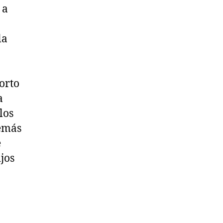
 a
la
horto
a
los
demás
e
jos