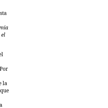
sta
emia
 el
el
 Por
e la
 que
a