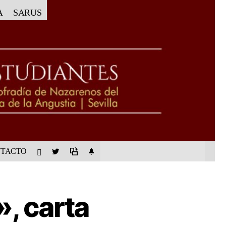
A
SARUS
TACTO
, carta