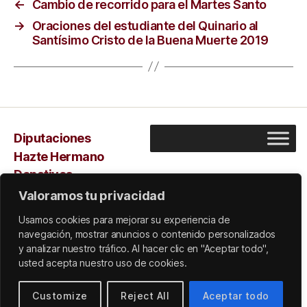
←
Cambio de recorrido para el Martes Santo
→
Oraciones del estudiante del Quinario al
Santísimo Cristo de la Buena Muerte 2019
Diputaciones
Hazte Hermano
Donativos
Capilla
Valoramos tu privacidad
Sarus
Usamos cookies para mejorar su experiencia de
navegación, mostrar anuncios o contenido personalizados
y analizar nuestro tráfico. Al hacer clic en "Aceptar todo",
usted acepta nuestro uso de cookies.
© 2026
Subir
↑
Customize
Reject All
Aceptar todo