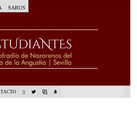
A
SARUS
TACTO