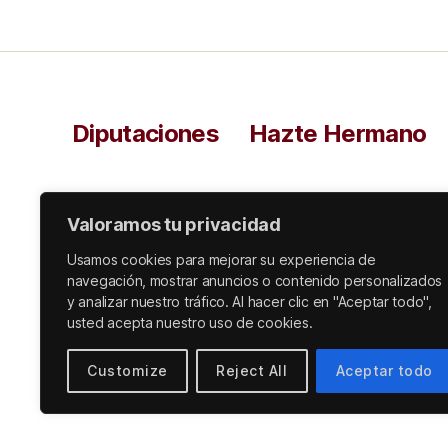
Diputaciones
Hazte Hermano
Valoramos tu privacidad
Usamos cookies para mejorar su experiencia de
navegación, mostrar anuncios o contenido personalizados
y analizar nuestro tráfico. Al hacer clic en "Aceptar todo",
usted acepta nuestro uso de cookies.
© 2026
Funciona con WordPress
Customize
Reject All
Aceptar todo