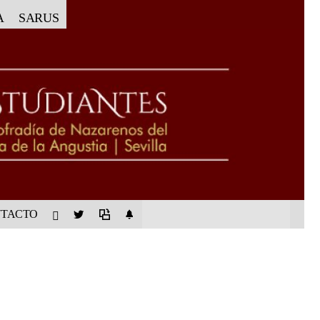
A
SARUS
TACTO