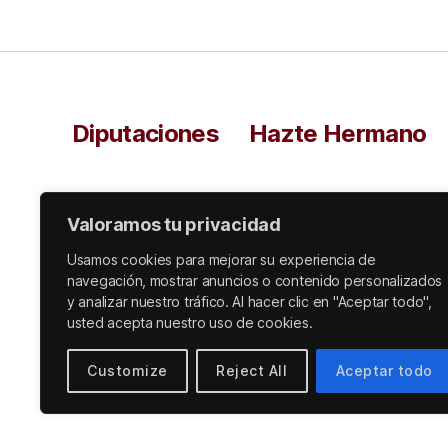
Diputaciones
Hazte Hermano
Valoramos tu privacidad
Usamos cookies para mejorar su experiencia de
navegación, mostrar anuncios o contenido personalizados
y analizar nuestro tráfico. Al hacer clic en "Aceptar todo",
usted acepta nuestro uso de cookies.
© 2026
Funciona con WordPress
Customize
Reject All
Aceptar todo