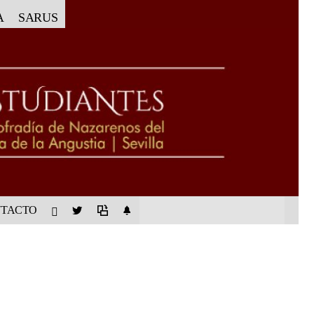
A
SARUS
TACTO